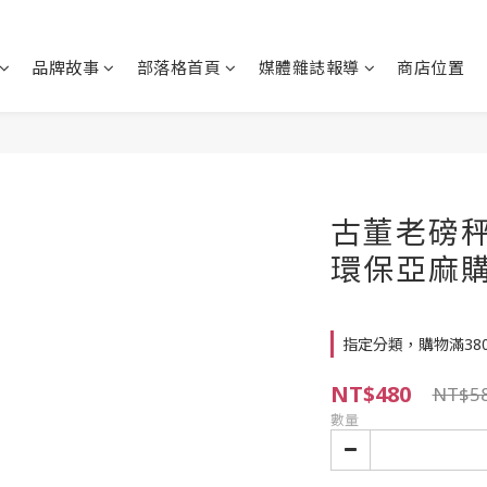
品牌故事
部落格首頁
媒體雜誌報導
商店位置
古董老磅秤xC
環保亞麻
指定分類，購物滿38
NT$480
NT$5
數量