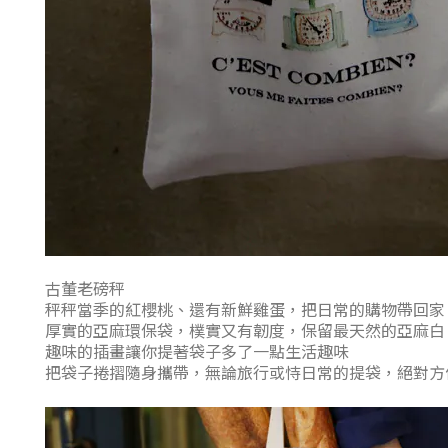
古董老磅秤
秤秤當季的紅櫻桃、還有新鮮雞蛋，把日常的購物帶回家
厚實的亞麻環保袋，樸實又有韌度，保留最天然的亞麻白
趣味的插畫讓你提著袋子多了一點生活趣味
把袋子捲摺隨身攜帶，無論旅行或恃日常的提袋，絕對方