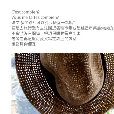
C'est combien?
Vous me faites combien?
法文:多少錢? 可以算我便宜一點嗎?
這是去旅行還有去法國逛各種市集或是跳蚤市集最常說的
不會唸沒有關係，把環保購物袋亮出來
老闆看再這麼可愛又寫在袋上的誠意
絕對算你便宜