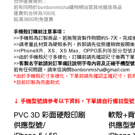
合併運費規則：
若有同時於bonbonmisha購物網站買其他雜貨商品
運費則合併為100元
如滿3800則免運費
手機殼訂購前注意事項：
>>手機殼為訂製商品，若無現貨製作時間約5-7天，完成
>>請考量此材質為硬殼系列，拆卸請先從側邊稍微扳開
iPhoneXR、
XS、
XS Max、
系列等部分型號為
>>
OPPO
>>由於手機殼尺寸多樣化，訂購前請先確認尺寸後再下
客製名字款請於訂單備註說明字母內容及正確手機型號
>>
若有任何問題，請來信詢問bonbonmisha@gmail.com
*由於手機殼尺寸多樣化，下單前請先確認正確尺寸，若
*目前印製為亮面款式
↓
手機型號請參考以下資料，下單請自行備註型號