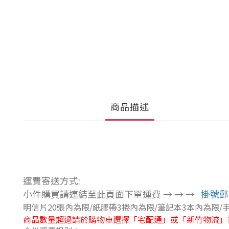
商品描述
運費寄送方式:
小件購買請連結至此頁面下單運費 → → →
掛號郵寄
明信片20張內為限/
紙膠帶3捲內為限
/
筆記本3本內為限
/
商品數量超過請於購物車選擇「宅配通」或「新竹物流」