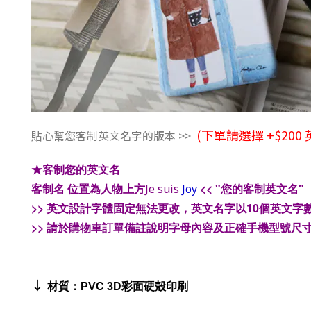
(下單請選擇 +$200
貼心幫您客制英文名字的版本 >>
★客制
您的英文名
客制名
位置為人物上方
<< "您的客制英文名"
Je suis
Joy
>> 英文設計字體固定無法更改，英文名字以10個英文字
>> 請於購物車訂單備註說明字母內容及正確手機型號尺
↓
材質：PVC 3D彩面硬殼印刷