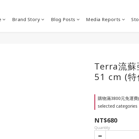
e
Brand Story
Blog Posts
Media Reports
Sto
Terra流
51 cm (特
購物滿3800元免運費
selected categories
NT$680
Quantity