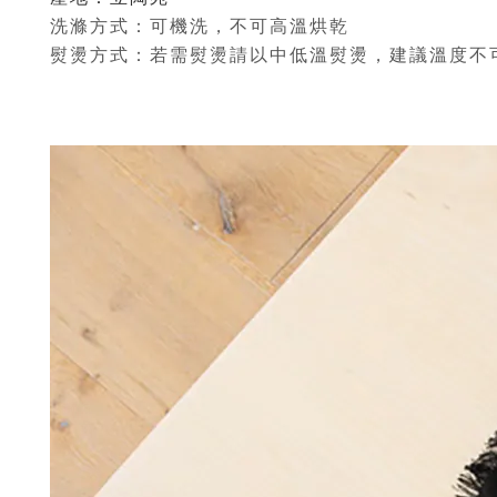
洗滌方式：可機洗，不可高溫烘乾
熨燙方式：若需熨燙請以中低溫熨燙，建議溫度不可