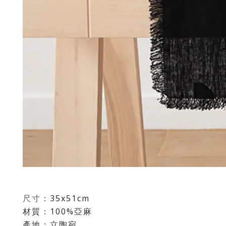
尺寸
：
35x51cm
材質：100%亞麻
產地：立陶宛