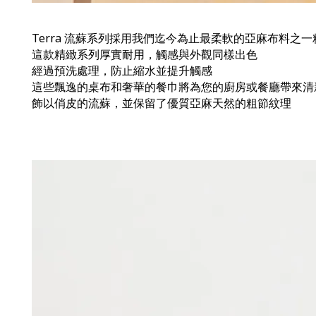
Terra 流蘇系列採用我們迄今為止最柔軟的亞麻布料之
這款精緻系列厚實耐用，觸感與外觀同樣出色
經過預洗處理，防止縮水並提升觸感
這些飄逸的桌布和奢華的餐巾將為您的廚房或餐廳帶來清
飾以俏皮的流蘇，並保留了優質亞麻天然的粗節紋理