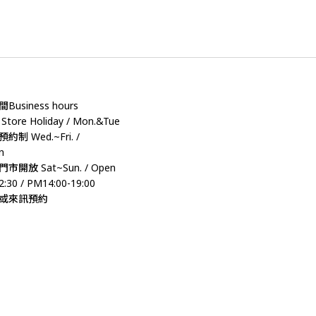
usiness hours
ore Holiday / Mon.&Tue
制 Wed.~Fri. /
n
市開放 Sat~Sun. / Open
:30 / PM14:00-19:00
或來訊預約