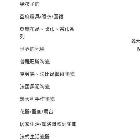
給孩子的
亞麻寢具/睡衣/圍裙
亞麻布品、桌巾、茶巾系
列
義大
N
世界的地毯
普羅旺斯陶瓷
克勞德、法比昂藝術陶瓷
法國黑泥陶瓷
義大利手作陶瓷
花器/器皿/燭台
居家生活/摩洛哥歐洲陶皿
法式生活瓷器