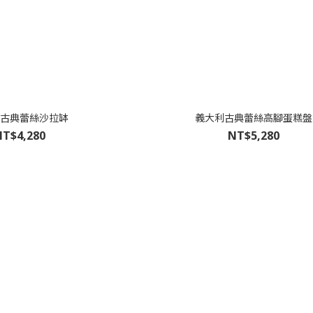
古典蕾絲沙拉缽
義大利古典蕾絲高腳蛋糕盤
T$4,280
NT$5,280