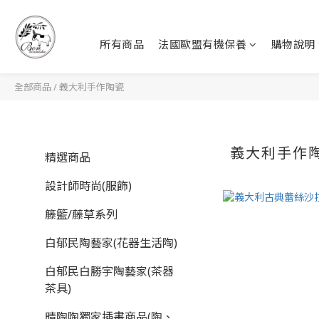
所有商品
法國歐盟有機保養
購物說明
全部商品
/
義大利手作陶瓷
義大利手作
精選商品
設計師時尚(服飾)
籐籃/藤草系列
白郁民陶藝家(花器生活陶)
白郁民白勝宇陶藝家(茶器
茶具)
晴陶陶獨家插畫商品(陶、