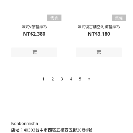
售完
售完
法式V領蕾絲衫
法式復古鏤空刺繡蕾絲衫
NT$2,380
NT$3,180
1
2
3
4
5
»
Bonbonmisha
店址：40303台中市西區五權西五街20巷6號