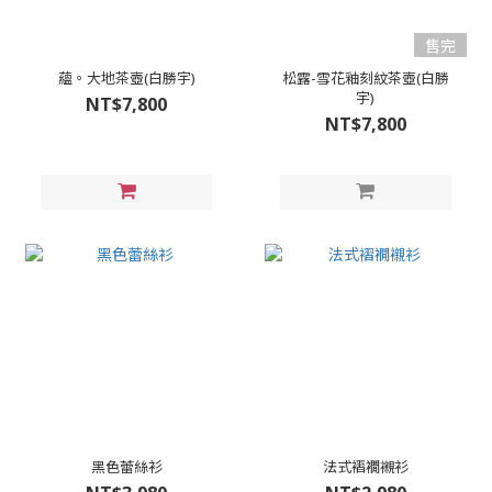
售完
蘊。大地茶壺(白勝宇)
松露-雪花釉刻紋茶壺(白勝
宇)
NT$7,800
NT$7,800
黑色蕾絲衫
法式褶襉襯衫