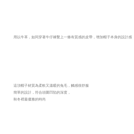
用以牛革，如同穿著牛仔褲繫上一條有質感的皮帶，增加帽子本身的設計感
這頂帽子材質為柔軟又溫暖的兔毛，觸感很舒服
簡單的設計，符合頭圍凹陷的深度，
秋冬裡最優雅的時尚