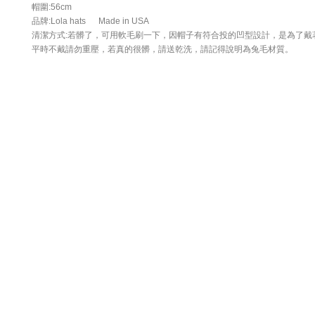
帽圍:56cm
品牌:Lola hats Made in USA
清潔方式:若髒了，可用軟毛刷一下，因帽子有符合投的凹型設計，是為了戴
，
平時不戴請勿重壓
若真的很髒，請送乾洗，請記得說明為兔毛材質。