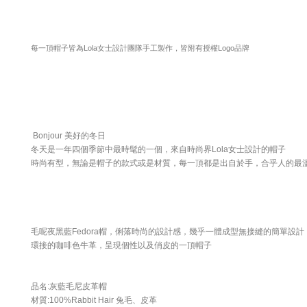
每一頂帽子皆為Lola女士設計團隊手工製作，皆附有授權Logo品牌
Bonjour 美好的冬日
冬天是一年四個季節中最時髦的一個，來自時尚界Lola女士設計的帽子
時尚有型，無論是帽子的款式或是材質，每一頂都是出自於手，合乎人的最
毛呢夜黑藍Fedora帽，俐落時尚的設計感，幾乎一體成型無接縫的簡單設計
環接的咖啡色牛革，呈現個性以及俏皮的一頂帽子
品名:灰藍毛尼皮革帽
材質:100%Rabbit Hair 兔毛、皮革