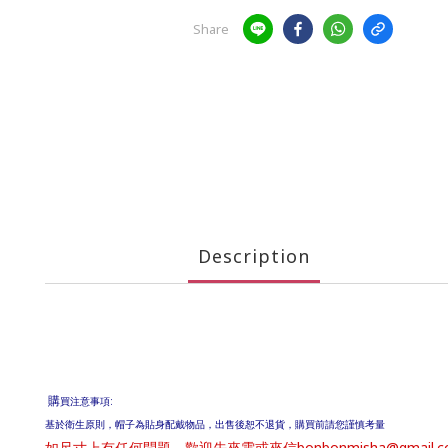
Share
Description
購
買注意事項:
基於衛生原則，帽子為貼身配戴物品，出售後恕不退貨，購買前請您謹慎考量
如尺寸上有任何問題，歡迎先來電或來信bonbonmisha@gmail.