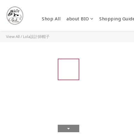
Shop All
about BIO
Shopping Guid
View All
/
Lola設計師帽子