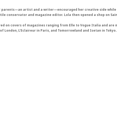
r parents—an artist and a writer—encouraged her creative side while ke
ile conservator and magazine editor. Lola then opened a shop on Saint
ed on covers of magazines ranging from Elle to Vogue Italia and are 
f London, L’Eclaireur in Paris, and Tomorrowland and Isetan in Tokyo.