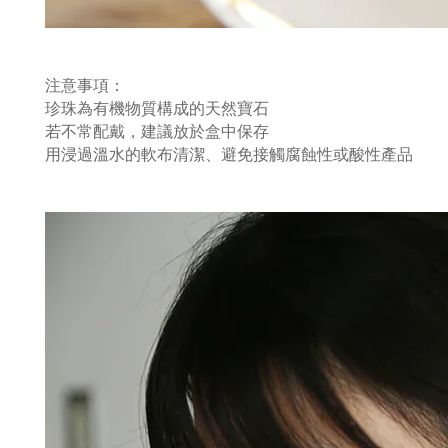
注意事項：
珍珠為有機物質構成的天然寶石
若不常配戴，建議放於盒中保存
用浸過溫水的軟布清潔、避免接觸腐蝕性或酸性產品