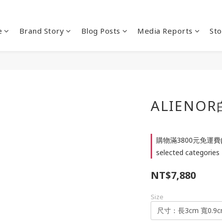
e
Brand Story
Blog Posts
Media Reports
Sto
ALIENO
購物滿3800元免運費
selected categories
NT$7,880
Size