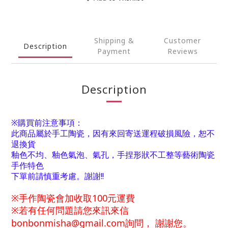
Shipping &
Customer
Description
Payment
Reviews
Description
※購買前注意事項：
此商品屬於手工陶瓷，因有來回寄送運程破損風險，恕不
退換貨
釉色不均、釉色氣泡、氣孔，手捏形狀不工整等藝術陶瓷
手作特色
下單前請慎重考慮。謝謝!!
※
手
作陶瓷會加收取100元運費
※
若有任何問題請您來訊來信
bonbonmisha@gmail.com詢問
，
謝謝您。