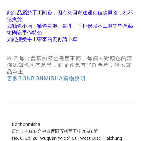
此商品屬於手工陶瓷，因有來回寄送運程破損風險，恕不
退換貨
如釉色不均、釉色氣泡、氣孔，手捏形狀不工整等皆為藝
術陶瓷手作特色
如能接受手工帶來的美再請下單
※ 因每台螢幕的顯色程度不同，每個人對顏色的深
淺認知也均有差異，商品難免有些許色差，
請以實
品為主
更多BONBONMISHA購物說明
Bonbonmisha
店址：40303台中市西區五權西五街20巷6號
No. 6, Ln. 20, Wuquan W. 5th St., West Dist., Taichung