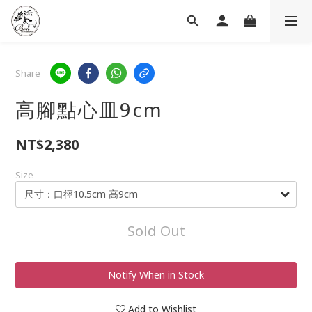
Share
高腳點心皿9cm
NT$2,380
Size
Sold Out
Notify When in Stock
Add to Wishlist