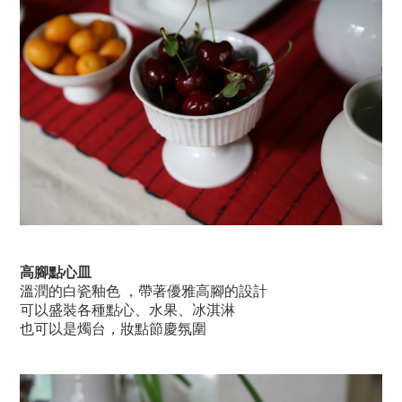
高腳點心皿
溫潤的白瓷釉色 ，帶著優雅高腳的設計
可以盛裝各種點心、水果、冰淇淋
也可以是燭台，妝點節慶氛圍