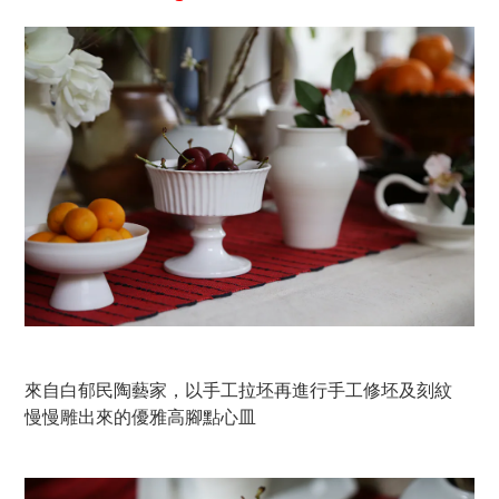
來自白郁民陶藝家，以手工拉坯再進行手工修坯及刻紋
慢慢雕出來的優雅高腳點心皿