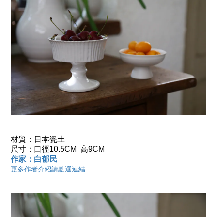
材質：
日本瓷土
尺寸：口
徑10.5
CM
高9CM
作家：白郁民
更多作者介紹請點選連結