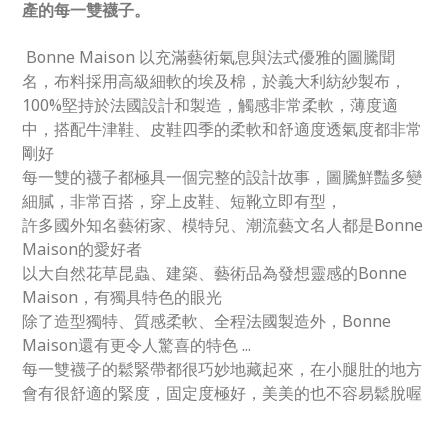
產的每一雙襪子。
Bonne Maison 以充滿藝術氣息與法式優雅的圖騰聞
名，布料採用高級細軟的埃及棉，於義大利紡紗製布，
100%堅持於法國設計和製造，觸感非常柔軟，薄度適
中，搭配牛津鞋、皮鞋四季的柔軟和舒適度透氣度都非常
剛好
每一雙的襪子都極具一個完整的設計故事，圖騰鮮豔多變
細膩，非常百搭，穿上皮鞋、短靴立即有型，
許多國外知名藝術家、模特兒、潮流藝文名人都是Bonne
Maison的愛好者
以大自然花草昆蟲、建築、藝術品為發想靈感的Bonne
Maison，有獨具特色的眼光
除了造型獨特、質感柔軟、全程法國製造外，Bonne
Maison還有更令人驚喜的特色 ...
每一雙襪子的鬆緊帶都很巧妙地藏起來，在小腿肚的地方
會有很舒適的緊度，固定度極好，美美的也不容易鬆脫喔