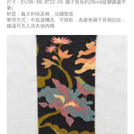
尺寸：
EU36~38/ JP22~24
襪子筒長約29cm(從腳踝處平
量)
材質：義大利埃及棉，法國製造
整理方式：中低溫機洗、可烘乾，為避免襪子長期拉扯，
建議可丟入洗衣袋內哦