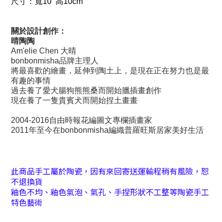
尺寸：寬10 高10
cm
關於設計創作：
晴陶陶
Am'elie Chen 大晴
bonbonmisha品牌主理人
將最喜歡的繪畫，延伸到陶土上，
是現在正在努力也是最
有趣的事情
過去養了愛犬腸狗熊熊桑而開始臘插畫創作
現在養了一隻貴賓犬而開始捏土畫畫
2004-2016自由時報花編圖文專欄插畫家
2011年至今在bonbonmisha編織普羅旺斯居家美好生活
此商品手工屬於陶瓷，因有來回寄送運輸程稍有風險，恕
不退換貨
釉色不均、釉色氣泡、氣孔、手捏形狀不工整等陶瓷手工
特色藝術