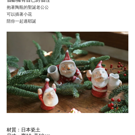
個都擁有自己的個性
抱著陶瓶的聖誕老公公
可以插著小花
陪你一起過耶誕
材質：
日本瓷土