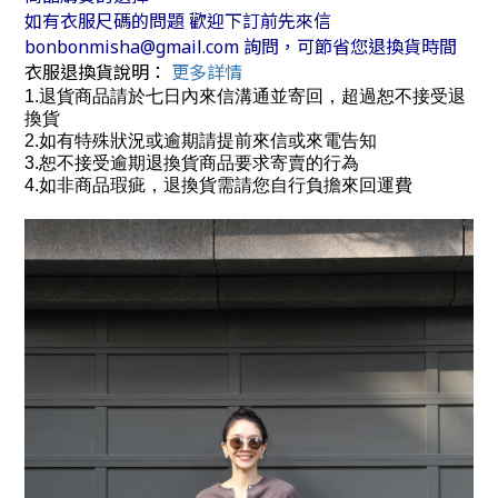
如有衣服尺碼的問題 歡迎下訂前先來信
bonbonmisha@gmail.com 詢問，可節省您退換貨時間
衣服退換貨說明：
更多詳情
1.退貨商品請於七日內來信溝通並寄回，超過恕不接受退
換貨
2.如有特殊狀況或逾期請提前來信或來電告知
3.恕不接受逾期退換貨商品要求寄賣的行為
4.如非商品瑕疵，退換貨需請您自行負擔來回運費