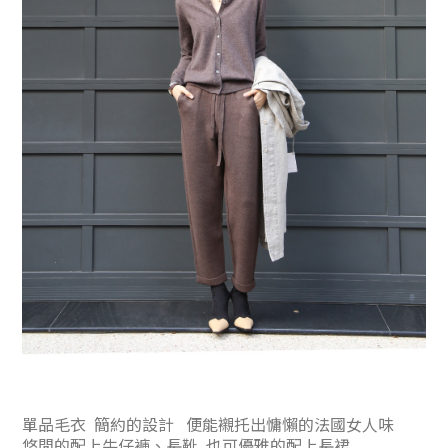
單品毛衣 簡約的設計 便能襯托出慵懶的法國女人味
悠閒的配上牛仔褲、長靴 也可優雅的配上長裙