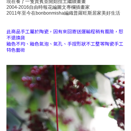
現在養了一隻貴賓並開始捏土繼續畫畫
2004-2016自由時報花編圖文專欄插畫家
2011年至今在bonbonmisha編織普羅旺斯居家美好生活
此商品手工屬於陶瓷，因有來回寄送運輸程稍有風險，恕
不退換貨
釉色不均、釉色氣泡、氣孔、手捏形狀不工整等陶瓷手工
特色藝術