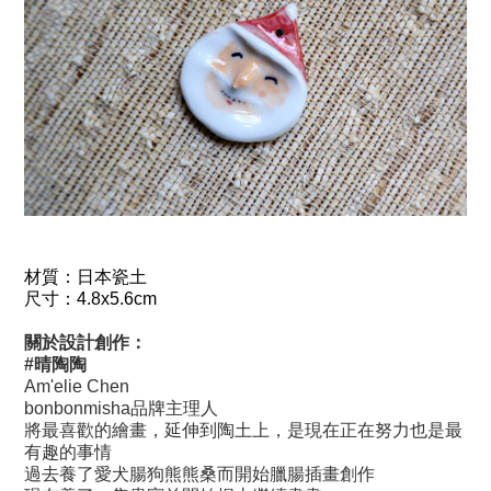
材質：
日本瓷土
尺寸：
4.8x5.6cm
關於設計創作：
#晴陶陶
Am'elie Chen
bonbonmisha品牌主理人
將最喜歡的繪畫，延伸到陶土上，
是現在正在努力也是最
有趣的事情
過去養了愛犬腸狗熊熊桑而開始臘腸插畫創作