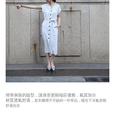
簡單俐落的版型，讓身形更顯端莊優雅，氣質加分
材質透氣舒適，
是衣櫃裡不可缺的一件單品，陽光下冷氣房都
舒適自在