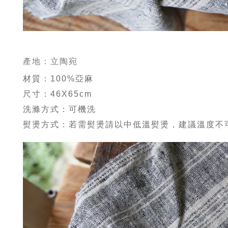
產地：立陶宛
材質：100%亞麻
尺寸：46X65cm
洗滌方式：可機洗
熨燙方式：若需熨燙請以中低溫熨燙，建議溫度不可