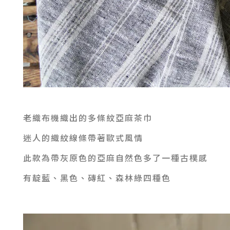
老織布機織出的
多條紋亞麻茶巾
迷人的織紋線條帶著歐式風情
此款為帶灰原色的亞麻自然色多了一種古樸感
有靛藍、黑色、磚紅、森林綠四種色