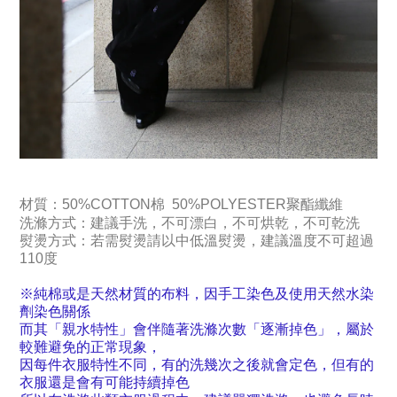
材質：
50%COTTON棉 50%POLYESTER聚酯纖維
洗滌方式：建議手洗，不可漂白，不可烘乾，不可乾洗
熨燙方式：若需熨燙請以中低溫熨燙，建議溫度不可超過
110度
※
純棉或是天然材質的布料，因手工染色及使用天然水染
劑染色關係
而其「親水特性」會伴隨著洗滌次數「逐漸掉色」，屬於
較難避免的正常現象，
因每件衣服特性不同，有的洗幾次之後就會定色，但有的
衣服還是會有可能持續掉色