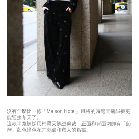
沒有什麼比一條「Maison Hotel」風格的時髦天鵝絨褲更
能迎接冬天了。
這款半寬褲採用棉質天鵝絨剪裁，正面和背面均飾有「船
灣」藍色撞色花卉刺繡和寬大的褶皺。