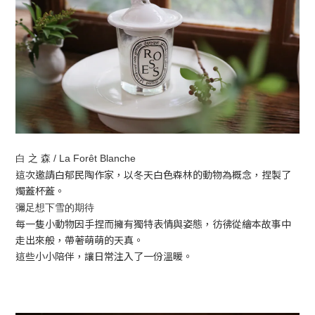
白 之 森 / La Forêt Blanche
這次邀請白郁民陶作家，以冬天白色森林的動物為概念，捏製了
燭蓋杯蓋。
彌足想下雪的期待
每一隻小動物因手捏而擁有獨特表情與姿態，彷彿從繪本故事中
走出來般，帶著萌萌的天真。
這些小小陪伴，讓日常注入了一份溫暖。