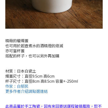
精緻的蠟燭蓋
也可用於起壺煮水的酒精燈的熄滅
亦可當杯蓋
搭配的杯子，也可以另外再加購
材質：日本白瓷土
燭蓋尺寸：直徑9.5cm 高6cm
杯子尺寸：直徑8cm 高8.5cm 容量+-250ml
作家：白郁民
更多作者介紹請點選連結
此商品屬於手工陶瓷，因有來回寄送運程破損風險，恕不