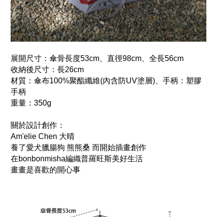
展開尺寸：
傘骨長度53cm、直徑98cm、全長56cm
收納後尺寸：長26cm
材質：傘布100%聚酯纖維(內含防UV塗層)、手柄：塑膠
手柄
重量：350g
關於設計創作：
Am'elie Chen 大晴
養了愛犬臘腸狗 熊熊桑 而開始插畫創作
在bonbonmisha編織普羅旺斯美好生活
畫畫是喜歡的開心事