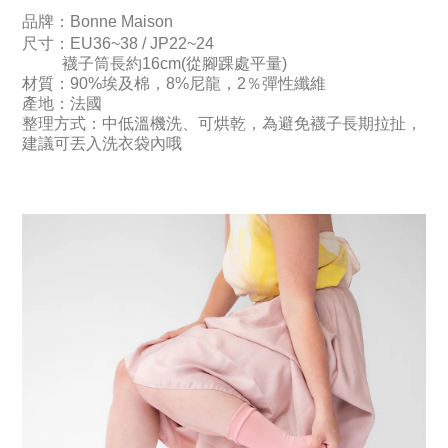
品牌：Bonne Maison
尺寸：
EU36~38 / JP22~24
襪子筒長約16cm(從腳踝處平量)
材質：90%埃及棉，8%尼龍，2％彈性纖維
產地：法國
整理方式：中低溫機洗、可烘乾，為避免襪子長期拉扯，
建議可丟入洗衣袋內哦