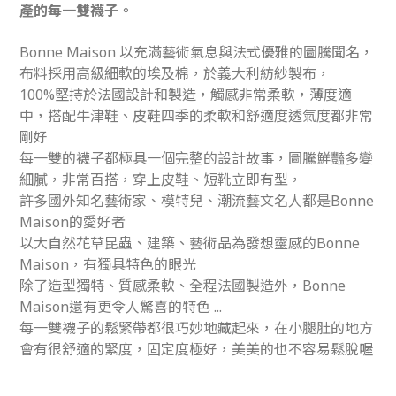
產的每一雙襪子。
Bonne Maison 以充滿藝術氣息與法式優雅的圖騰聞名，
布料採用高級細軟的埃及棉，於義大利紡紗製布，
100%堅持於法國設計和製造，觸感非常柔軟，薄度適
中，搭配牛津鞋、皮鞋四季的柔軟和舒適度透氣度都非常
剛好
每一雙的襪子都極具一個完整的設計故事，圖騰鮮豔多變
細膩，非常百搭，穿上皮鞋、短靴立即有型，
許多國外知名藝術家、模特兒、潮流藝文名人都是Bonne
Maison的愛好者
以大自然花草昆蟲、建築、藝術品為發想靈感的Bonne
Maison，有獨具特色的眼光
除了造型獨特、質感柔軟、全程法國製造外，Bonne
Maison還有更令人驚喜的特色 ...
每一雙襪子的鬆緊帶都很巧妙地藏起來，在小腿肚的地方
會有很舒適的緊度，固定度極好，美美的也不容易鬆脫喔